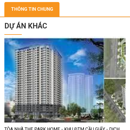
THÔNG TIN CHUNG
DỰ ÁN KHÁC
TÒA NHÀ THE PARK HOME - KHU ĐTM CẦU GIẤY - DỊCH