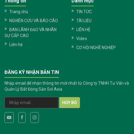
Thông tin
Danh mục
Trang chủ
TIN TỨC
NGHIÊN CỨU VÀ BÁO CÁO
TÀI LIỆU
BAN LÃNH ĐẠO VÀ NHÂN
LIÊN HỆ
SỰ CẤP CAO
Video
Liên hệ
CƠ HỘI NGHỀ NGHIỆP
ĐĂNG KÝ NHẬN BẢN TIN
Nhập email để nhận thông tin mới nhất từ Công ty TNHH Tư Vấn và
Quản Lý Bất Động Sản Sol Asia
HỦY BỎ