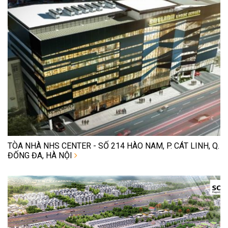
TÒA NHÀ NHS CENTER - SỐ 214 HÀO NAM, P. CÁT LINH, Q.
ĐỐNG ĐA, HÀ NỘI