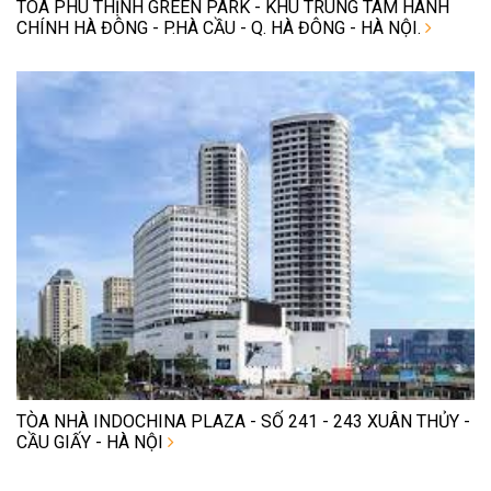
TÒA PHÚ THỊNH GREEN PARK - KHU TRUNG TÂM HÀNH
CHÍNH HÀ ĐÔNG - P.HÀ CẦU - Q. HÀ ĐÔNG - HÀ NỘI.
TÒA NHÀ INDOCHINA PLAZA - SỐ 241 - 243 XUÂN THỦY -
CẦU GIẤY - HÀ NỘI