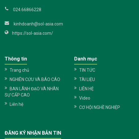
024.66866228
kinhdoanh@sol-asia.com
https://sol-asia.com/
Thông tin
Danh mục
Trang chủ
TIN TỨC
NGHIÊN CỨU VÀ BÁO CÁO
TÀI LIỆU
BAN LÃNH ĐẠO VÀ NHÂN
LIÊN HỆ
SỰ CẤP CAO
Video
Liên hệ
CƠ HỘI NGHỀ NGHIỆP
ĐĂNG KÝ NHẬN BẢN TIN