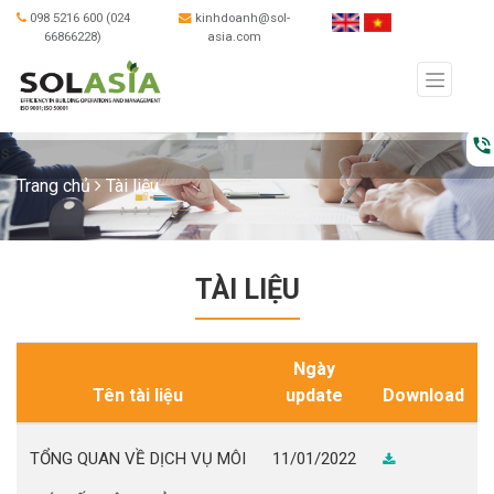
098 5216 600 (024
kinhdoanh@sol-
66866228)
asia.com
phone_in_talk
s
Trang chủ
Tài liệu
TÀI LIỆU
Ngày
Tên tài liệu
update
Download
TỔNG QUAN VỀ DỊCH VỤ MÔI
11/01/2022