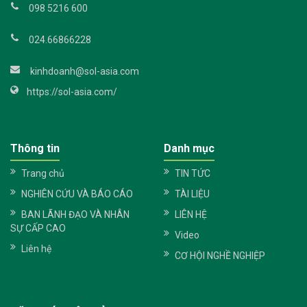
098 5216 600
024.66866228
kinhdoanh@sol-asia.com
https://sol-asia.com/
Thông tin
Danh mục
Trang chủ
TIN TỨC
NGHIÊN CỨU VÀ BÁO CÁO
TÀI LIỆU
BAN LÃNH ĐẠO VÀ NHÂN
LIÊN HỆ
SỰ CẤP CAO
Video
Liên hệ
CƠ HỘI NGHỀ NGHIỆP