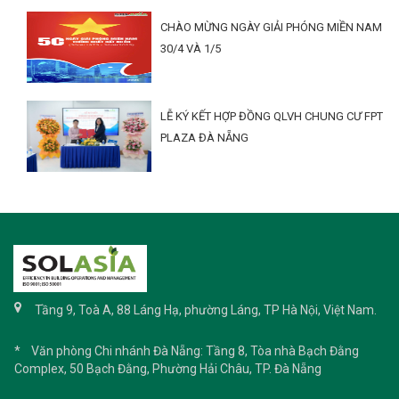
CHÀO MỪNG NGÀY GIẢI PHÓNG MIỀN NAM
30/4 VÀ 1/5
LỄ KÝ KẾT HỢP ĐỒNG QLVH CHUNG CƯ FPT
PLAZA ĐÀ NẴNG
Tầng 9, Toà A, 88 Láng Hạ, phường Láng, TP Hà Nội, Việt Nam.
* Văn phòng Chi nhánh Đà Nẵng: Tầng 8, Tòa nhà Bạch Đằng
Complex, 50 Bạch Đằng, Phường Hải Châu, TP. Đà Nẵng