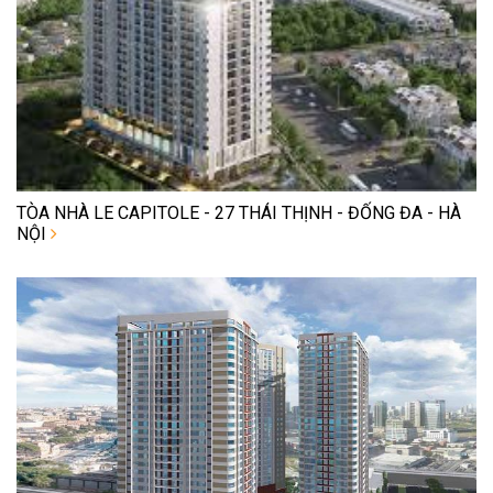
TÒA NHÀ LE CAPITOLE - 27 THÁI THỊNH - ĐỐNG ĐA - HÀ
NỘI