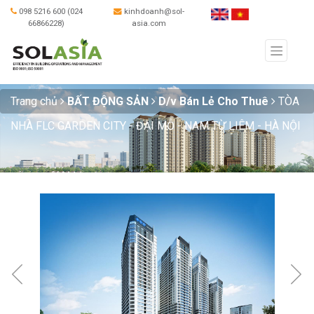
098 5216 600 (024
kinhdoanh@sol-
66866228)
asia.com
Trang chủ
BẤT ĐỘNG SẢN
D/v Bán Lẻ Cho Thuê
TÒA
NHÀ FLC GARDEN CITY - ĐẠI MỖ - NAM TỪ LIÊM - HÀ NỘI