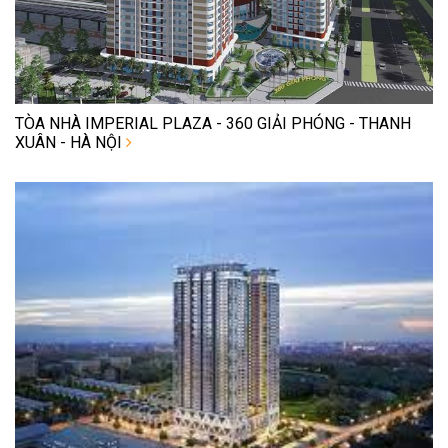
TÒA NHÀ IMPERIAL PLAZA - 360 GIẢI PHÓNG - THANH
XUÂN - HÀ NỘI