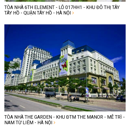
TÒA NHÀ 6TH ELEMENT - LÔ 017HH1 - KHU ĐÔ THỊ TÂY
TÂY HỒ - QUẬN TÂY HỒ - HÀ NỘI
TÒA NHÀ THE GARDEN - KHU ĐTM THE MANOR - MỄ TRÌ -
NAM TỪ LIÊM - HÀ NỘI