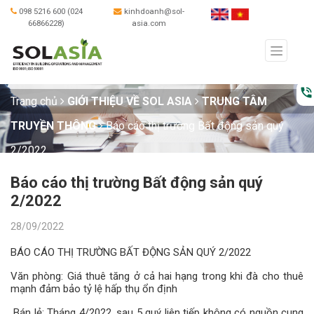
098 5216 600 (024
kinhdoanh@sol-
66866228)
asia.com
phone_in_talk
Trang chủ
GIỚI THIỆU VỀ SOL ASIA
TRUNG TÂM
TRUYỀN THÔNG
Báo cáo thị trường Bất động sản quý
2/2022
Báo cáo thị trường Bất động sản quý
2/2022
28/09/2022
BÁO CÁO THỊ TRƯỜNG BẤT ĐỘNG SẢN QUÝ 2/2022
Văn phòng: Giá thuê tăng ở cả hai hạng trong khi đà cho thuê
mạnh đảm bảo tỷ lệ hấp thụ ổn định
Bán lẻ: Tháng 4/2022, sau 5 quý liên tiếp không có nguồn cung