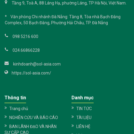
Tầng 9, Toà A, 88 Láng Hạ, phường Láng, TP Hà Nội, Việt Nam.
* Văn phòng Chi nhánh Đà Nẵng: Tầng 8, Tòa nhà Bạch Đằng
Complex, 50 Bạch Đằng, Phường Hải Châu, TP. Đà Nẵng
098 5216 600
024.66866228
kinhdoanh@sol-asia.com
https://sol-asia.com/
Thông tin
Danh mục
Trang chủ
TIN TỨC
NGHIÊN CỨU VÀ BÁO CÁO
TÀI LIỆU
BAN LÃNH ĐẠO VÀ NHÂN
LIÊN HỆ
SỰ CẤP CAO