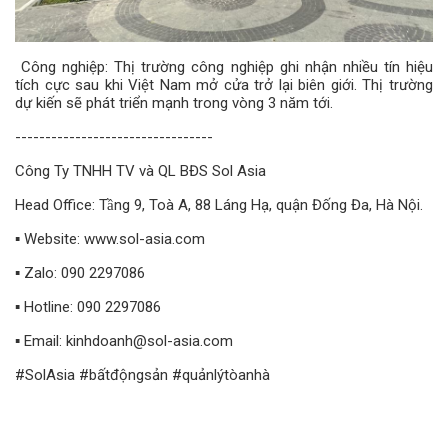
Công nghiệp: Thị trường công nghiệp ghi nhận nhiều tín hiệu
tích cực sau khi Việt Nam mở cửa trở lại biên giới. Thị trường
dự kiến ​​sẽ phát triển mạnh trong vòng 3 năm tới.
---------------------------------
Công Ty TNHH TV và QL BĐS Sol Asia
Head Office: Tầng 9, Toà A, 88 Láng Hạ, quận Đống Đa, Hà Nội.
▪️ Website: www.sol-asia.com
▪️ Zalo: 090 2297086
▪️ Hotline: 090 2297086
▪️ Email: kinhdoanh@sol-asia.com
#SolAsia #bấtđộngsản #quảnlýtòanhà