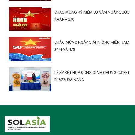
CHẢO MỪNG KỶ NIỆM 80 NĂM NGÀY QUỐC
KHÁNH 2/9
CHÀO MỪNG NGÀY GIẢI PHÓNG MIỀN NAM
30/4 VÀ 1/5
LỄ KÝ KẾT HỢP ĐỒNG QLVH CHUNG CƯ FPT
PLAZA ĐÀ NẴNG