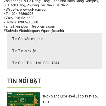
Văn phòng CN Đà Nẵng: Tầng 8, toà nhà Bạch Đằng Complex,
50 Bạch Đằng, Phường Hải Châu, Đà Nẵng.
▪️ Website: www.sol-asia.com
▪️ Tel: 024 66866228
▪️ Zalo: 098 5216600
▪️ Hotline: 098 5216600
▪️ Email: kinhdoanh@sol-asia.com
#SolAsia #bấtđộngsản #quảnlýtòanhà
Tin Chuyên mục tin
Tin Tin sự kiện
Tin GIỚI THIỆU VỀ SOL ASIA
TIN NỔI BẬT
THÔNG BÁO LỊCH NGHỈ LỄ CÔNG TY SOL
ASIA