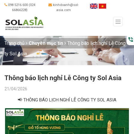
098 5216 600 (024
kinhdoanh@sol-
66866228)
asia.com
phone_in_talk
Trang chủ
Chuyên mục tin
Thông báo lịch nghỉ Lễ Công
ty Sol Asia
Thông báo lịch nghỉ Lễ Công ty Sol Asia
21/04/2026
📢 THÔNG BÁO LỊCH NGHỈ LỄ CÔNG TY SOL ASIA