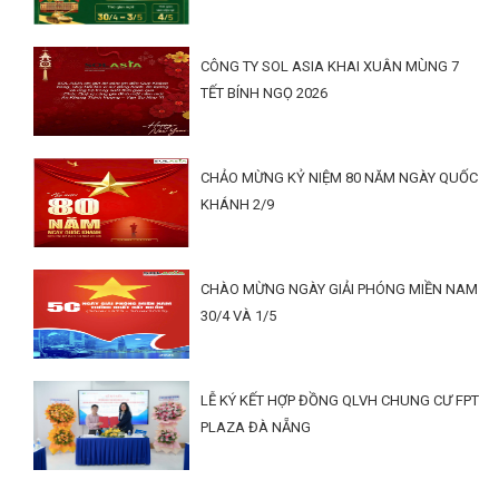
CÔNG TY SOL ASIA KHAI XUÂN MÙNG 7
TẾT BÍNH NGỌ 2026
CHẢO MỪNG KỶ NIỆM 80 NĂM NGÀY QUỐC
KHÁNH 2/9
CHÀO MỪNG NGÀY GIẢI PHÓNG MIỀN NAM
30/4 VÀ 1/5
LỄ KÝ KẾT HỢP ĐỒNG QLVH CHUNG CƯ FPT
PLAZA ĐÀ NẴNG