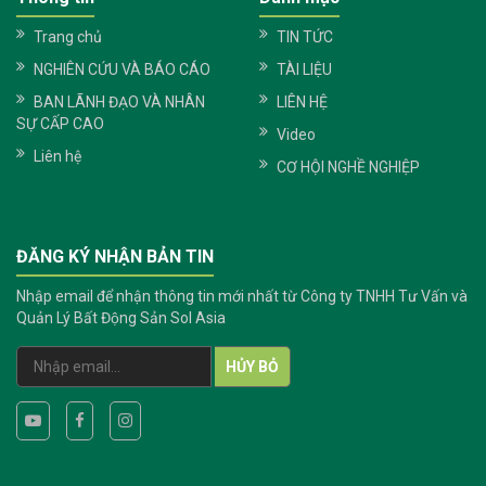
Trang chủ
TIN TỨC
NGHIÊN CỨU VÀ BÁO CÁO
TÀI LIỆU
BAN LÃNH ĐẠO VÀ NHÂN
LIÊN HỆ
SỰ CẤP CAO
Video
Liên hệ
CƠ HỘI NGHỀ NGHIỆP
ĐĂNG KÝ NHẬN BẢN TIN
Nhập email để nhận thông tin mới nhất từ Công ty TNHH Tư Vấn và
Quản Lý Bất Động Sản Sol Asia
HỦY BỎ