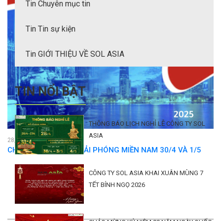
Tin Chuyên mục tin
Tin Tin sự kiện
Tin GIỚI THIỆU VỀ SOL ASIA
TIN NỔI BẬT
THÔNG BÁO LỊCH NGHỈ LỄ CÔNG TY SOL
ASIA
28/04/2025 11:09:55
CHÀO MỪNG NGÀY GIẢI PHÓNG MIỀN NAM 30/4 VÀ 1/5
CÔNG TY SOL ASIA KHAI XUÂN MÙNG 7
TẾT BÍNH NGỌ 2026