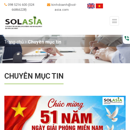
098 5216 600 (024
kinhdoanh@sol-
66866228)
asia.com
phone_in_talk
Trang chủ
Chuyên mục tin
CHUYÊN MỤC TIN