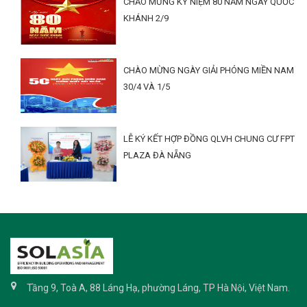
CHẢO MỪNG KỶ NIỆM 80 NĂM NGÀY QUỐC
KHÁNH 2/9
CHÀO MỪNG NGÀY GIẢI PHÓNG MIỀN NAM
30/4 VÀ 1/5
LỄ KÝ KẾT HỢP ĐỒNG QLVH CHUNG CƯ FPT
PLAZA ĐÀ NẴNG
Tầng 9, Toà A, 88 Láng Hạ, phường Láng, TP Hà Nội, Việt Nam.