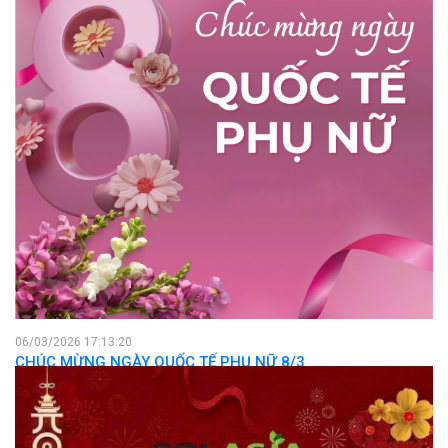
06/03/2026 17:13:20
CHÚC MỪNG NGÀY QUỐC TẾ PHỤ NỮ 8/3