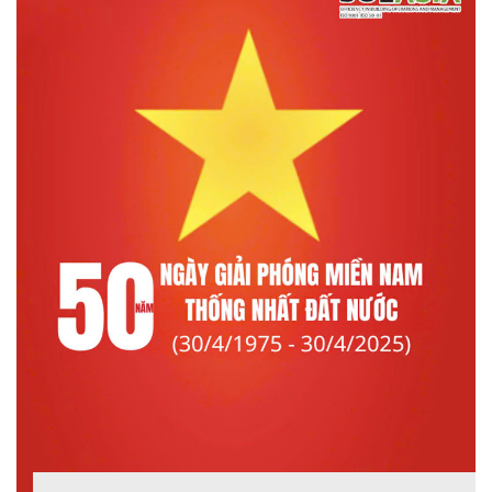
1
2
3
4
5
6
7
8
9
10
Trước >>