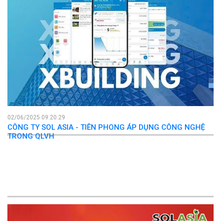
27/08/2025 10:25:34
CHẢO MỪNG KỶ NIỆM 80 NĂM NGÀY QUỐC KHÁNH 2/9
02/06/2025 09:20:29
CÔNG TY SOL ASIA - TIÊN PHONG ÁP DỤNG CÔNG NGHỆ
TRONG QLVH