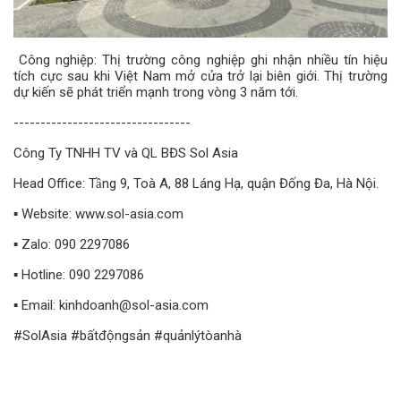
Công nghiệp: Thị trường công nghiệp ghi nhận nhiều tín hiệu
tích cực sau khi Việt Nam mở cửa trở lại biên giới. Thị trường
dự kiến ​​sẽ phát triển mạnh trong vòng 3 năm tới.
---------------------------------
Công Ty TNHH TV và QL BĐS Sol Asia
Head Office: Tầng 9, Toà A, 88 Láng Hạ, quận Đống Đa, Hà Nội.
▪️ Website: www.sol-asia.com
▪️ Zalo: 090 2297086
▪️ Hotline: 090 2297086
▪️ Email: kinhdoanh@sol-asia.com
#SolAsia #bấtđộngsản #quảnlýtòanhà