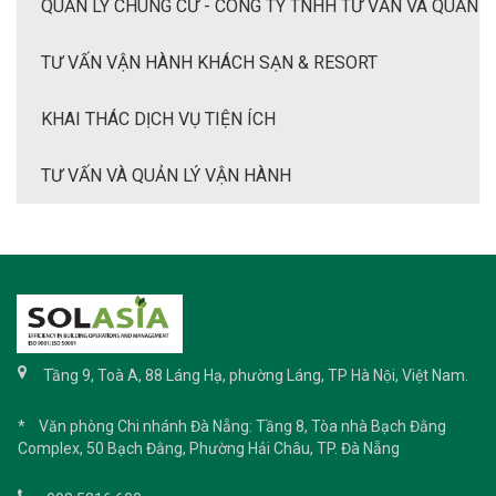
QUẢN LÝ CHUNG CƯ - CÔNG TY TNHH TƯ VẤN VÀ QUẢN
LÝ BẤT ĐỘNG SẢN SOL-ASIA
TƯ VẤN VẬN HÀNH KHÁCH SẠN & RESORT
KHAI THÁC DỊCH VỤ TIỆN ÍCH
TƯ VẤN VÀ QUẢN LÝ VẬN HÀNH
Tầng 9, Toà A, 88 Láng Hạ, phường Láng, TP Hà Nội, Việt Nam.
* Văn phòng Chi nhánh Đà Nẵng: Tầng 8, Tòa nhà Bạch Đằng
Complex, 50 Bạch Đằng, Phường Hải Châu, TP. Đà Nẵng