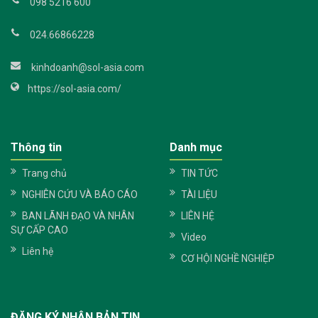
098 5216 600
024.66866228
kinhdoanh@sol-asia.com
https://sol-asia.com/
Thông tin
Danh mục
Trang chủ
TIN TỨC
NGHIÊN CỨU VÀ BÁO CÁO
TÀI LIỆU
BAN LÃNH ĐẠO VÀ NHÂN
LIÊN HỆ
SỰ CẤP CAO
Video
Liên hệ
CƠ HỘI NGHỀ NGHIỆP
ĐĂNG KÝ NHẬN BẢN TIN