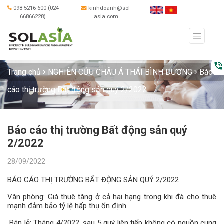
098 5216 600 (024
kinhdoanh@sol-
66866228)
asia.com
phone_in_talk
Trang chủ
NGHIÊN CỨU CHÂU Á THÁI BÌNH DƯƠNG
Báo
cáo thị trường Bất động sản quý 2/2022
Báo cáo thị trường Bất động sản quý
2/2022
28/09/2022
BÁO CÁO THỊ TRƯỜNG BẤT ĐỘNG SẢN QUÝ 2/2022
Văn phòng: Giá thuê tăng ở cả hai hạng trong khi đà cho thuê
mạnh đảm bảo tỷ lệ hấp thụ ổn định
Bán lẻ: Tháng 4/2022, sau 5 quý liên tiếp không có nguồn cung