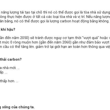
ng lượng tái tạo tại chỗ thì nó có thể được gọi là tòa nhà sử dụn
ông thực hiện được ở tất cả các loại tòa nhà và vị trí. Nếu năng lượn
ân bằng, nó có thể được gọi là lượng carbon hoạt động bằng không.
 khí hậu?
ần đến năm 2050) sẽ tránh được nguy cơ tạm thời "vượt quá" hoặc 
Đạt mức 0 ròng muộn hơn (gần đến năm 2060) gần như đảm bảo vượt
n cầu có thể tăng lên. giảm trở lại giới hạn an toàn hơn thông qua việ
 thải carbon?
 nhà mới. ...
ấp. …
hấp hơn. ...
ng sống của chúng ta.