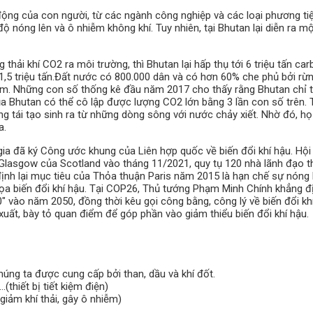
 động của con người, từ các ngành công nghiệp và các loại phương ti
ộ nóng lên và ô nhiễm không khí. Tuy nhiên, tại Bhutan lại diễn ra m
 thải khí CO2 ra môi trường, thì Bhutan lại hấp thụ tới 6 triệu tấn ca
 1,5 triệu tấn.Đất nước có 800.000 dân và có hơn 60% che phủ bởi rừ
n âm. Những con số thống kê đầu năm 2017 cho thấy rằng Bhutan chỉ 
ủa Bhutan có thể cô lập được lượng CO2 lớn bằng 3 lần con số trên.
g tái tạo sinh ra từ những dòng sông với nước chảy xiết. Nhờ đó, họ 
a.
a đã ký Công ước khung của Liên hợp quốc về biến đổi khí hậu. Hội
Glasgow của Scotland vào tháng 11/2021, quy tụ 120 nhà lãnh đạo th
ịnh lại mục tiêu của Thỏa thuận Paris năm 2015 là hạn chế sự nóng 
họa biến đổi khí hậu. Tại COP26, Thủ tướng Phạm Minh Chính khẳng đ
" vào năm 2050, đồng thời kêu gọi công bằng, công lý về biến đổi khí
uất, bày tỏ quan điểm để góp phần vào giảm thiểu biến đổi khí hậu.
húng ta được cung cấp bởi than, dầu và khí đốt.
thiết bị tiết kiệm điện)
giảm khí thải, gây ô nhiễm)