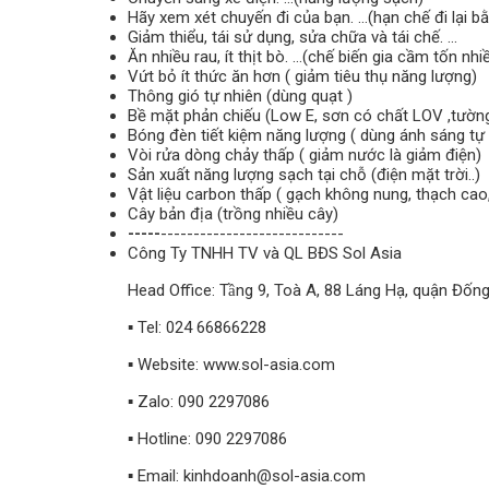
Hãy xem xét chuyến đi của bạn. …(hạn chế đi lại 
Giảm thiểu, tái sử dụng, sửa chữa và tái chế. …
Ăn nhiều rau, ít thịt bò. …(chế biến gia cầm tốn nhi
Vứt bỏ ít thức ăn hơn ( giảm tiêu thụ năng lượng)
Thông gió tự nhiên (dùng quạt )
Bề mặt phản chiếu (Low E, sơn có chất LOV ,tườn
Bóng đèn tiết kiệm năng lượng ( dùng ánh sáng tự 
Vòi rửa dòng chảy thấp ( giảm nước là giảm điện)
Sản xuất năng lượng sạch tại chỗ (điện mặt trời..)
Vật liệu carbon thấp ( gạch không nung, thạch cao,
Cây bản địa (trồng nhiều cây)
-----
----------------------------
Công Ty TNHH TV và QL BĐS Sol Asia
Head Office: Tầng 9, Toà A, 88 Láng Hạ, quận Đống
▪️ Tel: 024 66866228
▪️ Website: www.sol-asia.com
▪️ Zalo: 090 2297086
▪️ Hotline: 090 2297086
▪️ Email: kinhdoanh@sol-asia.com