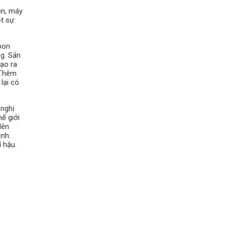
ện, máy
ột sự
rbon
ng. Sản
tạo ra
 Thêm
lại có
 nghị
ế giới
lên
ịnh:
 hậu.