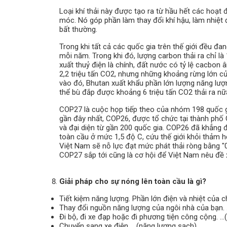
Loại khí thải này được tạo ra từ hầu hết các hoạt
móc. Nó góp phần làm thay đổi khí hậu, làm nhiệt đ
bất thường.
Trong khi tất cả các quốc gia trên thế giới đều đang
mỗi năm. Trong khi đó, lượng carbon thải ra chỉ là
xuất thuỷ điện là chính, đất nước có tỷ lệ cacbo
2,2 triệu tấn CO2, nhưng những khoảng rừng lớn c
vào đó, Bhutan xuất khẩu phần lớn lượng năng lượn
thể bù đắp được khoảng 6 triệu tấn CO2 thải ra nữ
COP27 là cuộc họp tiếp theo của nhóm 198 quốc gi
gần đây nhất, COP26, được tổ chức tại thành phố 
và đại diện từ gần 200 quốc gia. COP26 đã khẳng đ
toàn cầu ở mức 1,5 độ C, cứu thế giới khỏi thảm 
Việt Nam sẽ nỗ lực đạt mức phát thải ròng bằng "0
COP27 sắp tới cũng là cơ hội để Việt Nam nêu đề x
Giải pháp cho sự nóng lên toàn cầu là gì?
Tiết kiệm năng lượng. Phần lớn điện và nhiệt của c
Thay đổi nguồn năng lượng của ngôi nhà của bạn. …(
Đi bộ, đi xe đạp hoặc đi phương tiện công cộng. …(
Chuyển sang xe điện. …(năng lượng sạch)