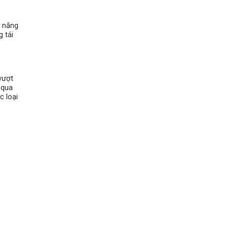
g năng
g tái
vượt
 qua
c loại