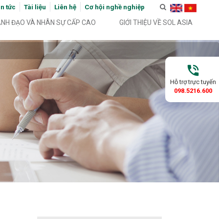
in tức
Tài liệu
Liên hệ
Cơ hội nghề nghiệp
ÃNH ĐẠO VÀ NHÂN SỰ CẤP CAO
GIỚI THIỆU VỀ SOL ASIA
phone_in_talk
Hỗ trợ trực tuyến
098.5216.600