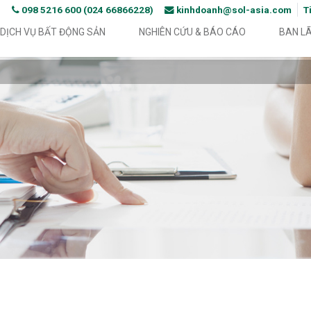
098 5216 600 (024 66866228)
kinhdoanh@sol-asia.com
T
DỊCH VỤ BẤT ĐỘNG SẢN
NGHIÊN CỨU & BÁO CÁO
BAN L