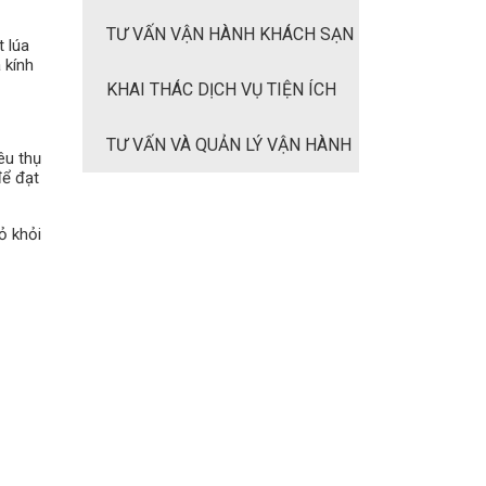
TNHH TƯ VẤN VÀ QUẢN LÝ BẤT
TƯ VẤN VẬN HÀNH KHÁCH SẠN
t lúa
 kính
ĐỘNG SẢN SOL-ASIA
& RESORT
KHAI THÁC DỊCH VỤ TIỆN ÍCH
TƯ VẤN VÀ QUẢN LÝ VẬN HÀNH
êu thụ
để đạt
ỏ khỏi