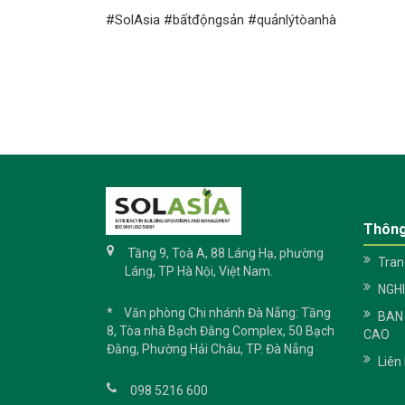
#SolAsia #bấtđộngsản #quảnlýtòanhà
Thông
Tầng 9, Toà A, 88 Láng Hạ, phường
Tran
Láng, TP Hà Nội, Việt Nam.
NGH
* Văn phòng Chi nhánh Đà Nẵng: Tầng
BAN
8, Tòa nhà Bạch Đằng Complex, 50 Bạch
CAO
Đằng, Phường Hải Châu, TP. Đà Nẵng
Liên
098 5216 600