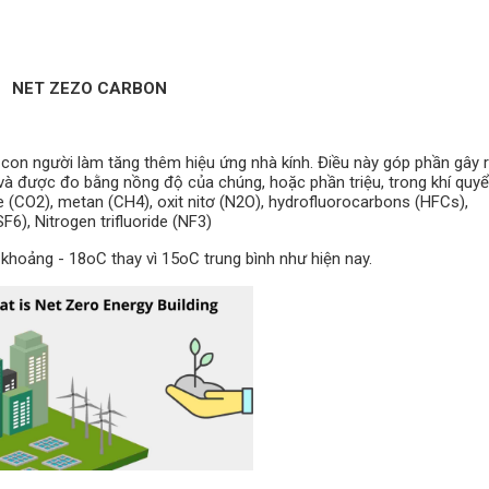
NET ZEZO CARBON
 con người làm tăng thêm hiệu ứng nhà kính. Điều này góp phần gây r
hí và được đo bằng nồng độ của chúng, hoặc phần triệu, trong khí quy
de (CO2), metan (CH4), oxit nitơ (N2O), hydrofluorocarbons (HFCs),
6), Nitrogen trifluoride (NF3)
 khoảng - 18oC thay vì 15oC trung bình như hiện nay.