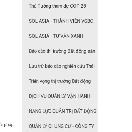
Thủ Tướng tham dự COP 28
SOL ASIA - THÀNH VIÊN VGBC
SOL ASIA - TƯ VẤN XANH
Báo cáo thị trường Bất động sản
quý 2/2022
Lưu trữ báo cáo nghiên cứu Thái
Bình Dương
Triển vọng thị trường Bất động
sản Châu Á Thái Bình Dương 2022
DỊCH VỤ QUẢN LÝ VẬN HÀNH
TÒA NHÀ
NĂNG LỰC QUẢN TRỊ BẤT ĐỘNG
ải pháp
SẢN CỦA SOL-ASIA
QUẢN LÝ CHUNG CƯ - CÔNG TY