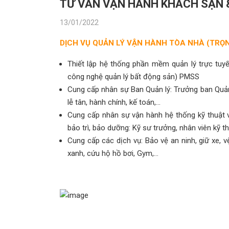
TƯ VẤN VẬN HÀNH KHÁCH SẠN 
13/01/2022
DỊCH VỤ QUẢN LÝ VẬN HÀNH TÒA NHÀ (TRỌN
Thiết lập hệ thống phần mềm quản lý trực tuyế
công nghệ quản lý bất động sản) PMSS
Cung cấp nhân sự Ban Quản lý: Trưởng ban Quản 
lễ tân, hành chính, kế toán,…
Cung cấp nhân sự vận hành hệ thống kỹ thuật 
bảo trì, bảo dưỡng: Kỹ sư trưởng, nhân viên kỹ th
Cung cấp các dịch vụ: Bảo vệ an ninh, giữ xe, 
xanh, cứu hộ hồ bơi, Gym,…