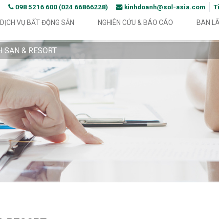
098 5216 600 (024 66866228)
kinhdoanh@sol-asia.com
T
DỊCH VỤ BẤT ĐỘNG SẢN
NGHIÊN CỨU & BÁO CÁO
BAN L
 SẠN & RESORT