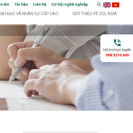
in tức
Tài liệu
Liên hệ
Cơ hội nghề nghiệp
ÃNH ĐẠO VÀ NHÂN SỰ CẤP CAO
GIỚI THIỆU VỀ SOL ASIA
phone_in_talk
Hỗ trợ trực tuyến
098.5216.600