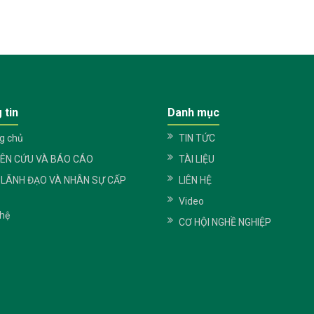
 tin
Danh mục
g chủ
TIN TỨC
IÊN CỨU VÀ BÁO CÁO
TÀI LIỆU
 LÃNH ĐẠO VÀ NHÂN SỰ CẤP
LIÊN HỆ
Video
 hệ
CƠ HỘI NGHỀ NGHIỆP