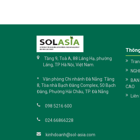
Thông
Tầng 9, Toà A, 88 Láng Hạ, phường
Tran
Láng, TP Hà Nội, Việt Nam.
NGH
* Văn phòng Chi nhánh Đà Nẵng: Tầng
BAN
8, Tòa nhà Bạch Đằng Complex, 50 Bạch
CAO
Đằng, Phường Hải Châu, TP. Đà Nẵng
Liên
098 5216 600
024.66866228
kinhdoanh@sol-asia.com