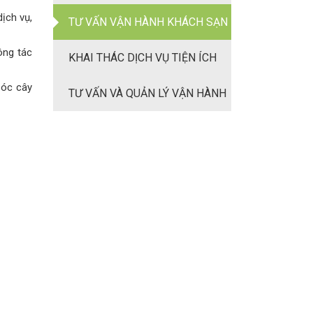
ịch vụ,
TNHH TƯ VẤN VÀ QUẢN LÝ BẤT
TƯ VẤN VẬN HÀNH KHÁCH SẠN
ông tác
ĐỘNG SẢN SOL-ASIA
& RESORT
KHAI THÁC DỊCH VỤ TIỆN ÍCH
sóc cây
TƯ VẤN VÀ QUẢN LÝ VẬN HÀNH