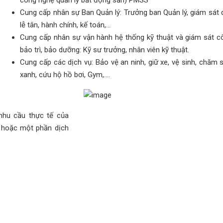
công nghệ quản lý bất động sản) PMSS
Cung cấp nhân sự Ban Quản lý: Trưởng ban Quản lý, giám sát d
lễ tân, hành chính, kế toán,…
Cung cấp nhân sự vận hành hệ thống kỹ thuật và giám sát c
bảo trì, bảo dưỡng: Kỹ sư trưởng, nhân viên kỹ thuật.
Cung cấp các dịch vụ: Bảo vệ an ninh, giữ xe, vệ sinh, chăm 
xanh, cứu hộ hồ bơi, Gym,....
nhu cầu thực tế của
g hoặc một phần dịch